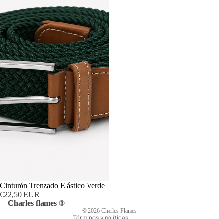
Política de privacidad
Política de reembolso
Política de envío
Términos del servicio
Cinturón Trenzado Elástico Verde
Información de contacto
€22,50 EUR
Aviso legal
Charles flames ®
© 2026
Charles Flames
Términos y políticas