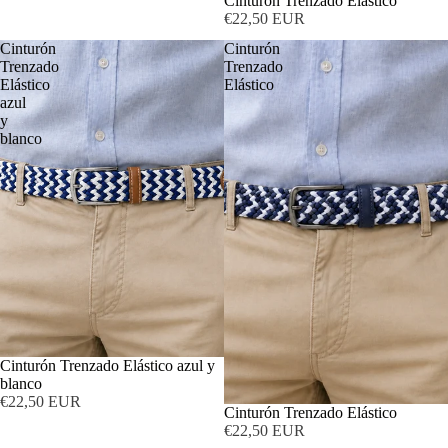
Cinturón Trenzado Elástico
€22,50 EUR
Cinturón
Cinturón
Trenzado
Trenzado
Elástico
Elástico
azul
y
blanco
Cinturón Trenzado Elástico azul y
blanco
€22,50 EUR
Cinturón Trenzado Elástico
€22,50 EUR