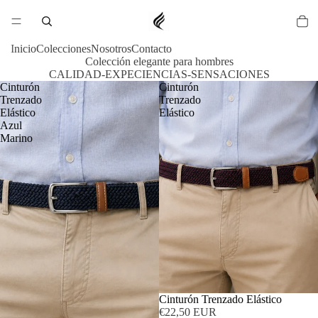
Inicio
Colecciones
Nosotros
Contacto
Colección elegante para hombres
CALIDAD-EXPECIENCIAS-SENSACIONES
Cinturón
Cinturón
Trenzado
Trenzado
Elástico
Elástico
Azul
Marino
Cinturón Trenzado Elástico
€22,50 EUR