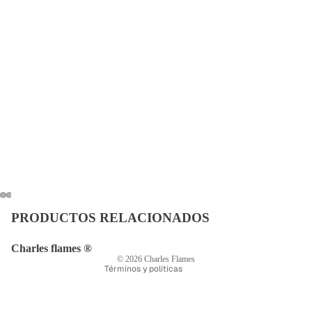
Política de privacidad
Política de reembolso
Política de envío
Términos del servicio
PRODUCTOS RELACIONADOS
Información de contacto
Aviso legal
Charles flames ®
© 2026
Charles Flames
Términos y políticas