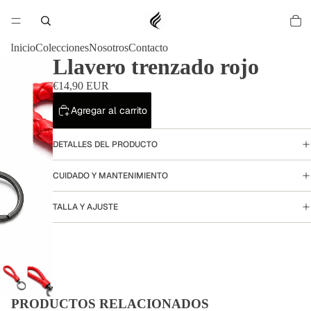
Inicio
Colecciones
Nosotros
Contacto
Llavero trenzado rojo
€14,90 EUR
Agregar al carrito
DETALLES DEL PRODUCTO
CUIDADO Y MANTENIMIENTO
TALLA Y AJUSTE
Política de privacidad
Política de reembolso
Política de envío
Términos del servicio
PRODUCTOS RELACIONADOS