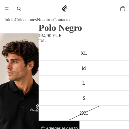
Inicio
Colecciones
Nosotros
Contacto
Polo Negro
€34,90 EUR
Talla
XL
M
L
S
2XL
Agregar al carrito